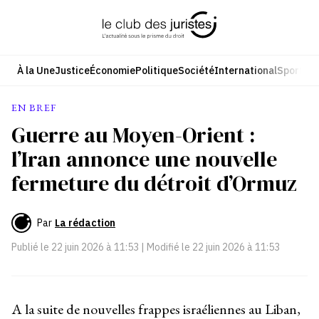
Aller
au
contenu
À la Une
Justice
Économie
Politique
Société
International
Sport
Cul
EN BREF
Guerre au Moyen-Orient :
l’Iran annonce une nouvelle
fermeture du détroit d’Ormuz
Par
La rédaction
Publié le
22 juin 2026 à 11:53
| Modifié le
22 juin 2026 à 11:53
A la suite de nouvelles frappes israéliennes au Liban,