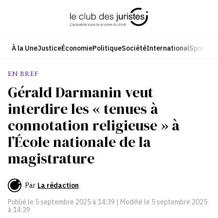
Aller
au
contenu
À la Une
Justice
Économie
Politique
Société
International
Sport
Cul
EN BREF
Gérald Darmanin veut
interdire les « tenues à
connotation religieuse » à
l’École nationale de la
magistrature
Par
La rédaction
Publié le
5 septembre 2025 à 14:39
| Modifié le
5 septembre 2025
à 14:39