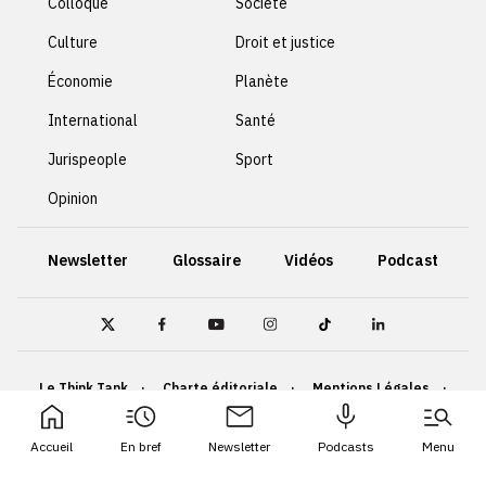
Colloque
Société
Culture
Droit et justice
Économie
Planète
International
Santé
Jurispeople
Sport
Opinion
Newsletter
Glossaire
Vidéos
Podcast
Le Think Tank
Charte éditoriale
Mentions Légales
Politique de confidentialité
Cookies
Accueil
En bref
Newsletter
Podcasts
Menu
Accessibilité : non conforme
Plan du site