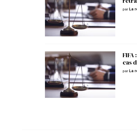
retra
par
La r
FIFA 
cas d
par
La r