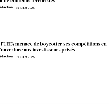
it de contenus terroristes
édaction
|
31 juillet 2026
: l’UEFA menace de boycotter ses compétitions en
’ouverture aux investisseurs privés
édaction
|
31 juillet 2026