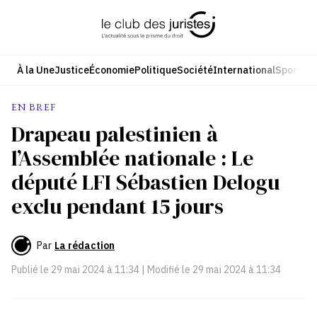
Aller
au
contenu
À la Une
Justice
Économie
Politique
Société
International
Sport
Cul
EN BREF
Drapeau palestinien à
l’Assemblée nationale : Le
député LFI Sébastien Delogu
exclu pendant 15 jours
Par
La rédaction
Publié le
29 mai 2024 à 11:34
| Modifié le
29 mai 2024 à 11:34