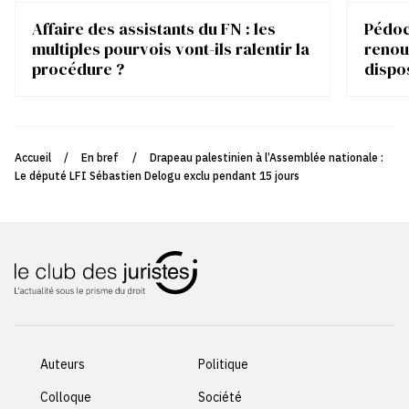
Affaire des assistants du FN : les
Pédocr
multiples pourvois vont-ils ralentir la
renou
procédure ?
dispo
Accueil
/
En bref
/
Drapeau palestinien à l’Assemblée nationale :
Le député LFI Sébastien Delogu exclu pendant 15 jours
Auteurs
Politique
Colloque
Société