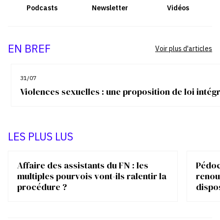
Podcasts
Newsletter
Vidéos
EN BREF
Voir plus d'articles
31/07
Violences sexuelles : une proposition de loi inté
LES PLUS LUS
Affaire des assistants du FN : les
Pédocr
multiples pourvois vont-ils ralentir la
renou
procédure ?
dispo