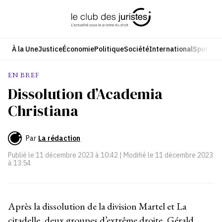
Aller
au
contenu
À la Une
Justice
Économie
Politique
Société
International
Sport
Cul
EN BREF
Dissolution d’Academia
Christiana
Par
La rédaction
Publié le
11 décembre 2023 à 10:42
| Modifié le
11 décembre 2023
à 13:54
Après la dissolution de la division Martel et La
citadelle, deux groupes d’extrême droite, Gérald