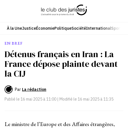
Aller
au
contenu
À la Une
Justice
Économie
Politique
Société
International
Sport
Cul
EN BREF
Détenus français en Iran : La
France dépose plainte devant
la CIJ
Par
La rédaction
Publié le
16 mai 2025 à 11:00
| Modifié le
16 mai 2025 à 11:35
Le ministre de l’Europe et des Affaires étrangères,