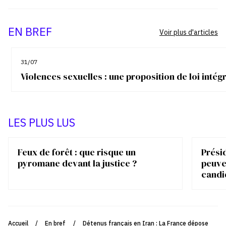
EN BREF
Voir plus d'articles
31/07
Violences sexuelles : une proposition de loi inté
LES PLUS LUS
Feux de forêt : que risque un
Présid
pyromane devant la justice ?
peuve
candi
Accueil
/
En bref
/
Détenus français en Iran : La France dépose