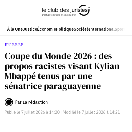
Aller
au
contenu
À la Une
Justice
Économie
Politique
Société
International
Sport
Cul
EN BREF
Coupe du Monde 2026 : des
propos racistes visant Kylian
Mbappé tenus par une
sénatrice paraguayenne
Par
La rédaction
Publié le
7 juillet 2026 à 14:20
| Modifié le
7 juillet 2026 à 14:21