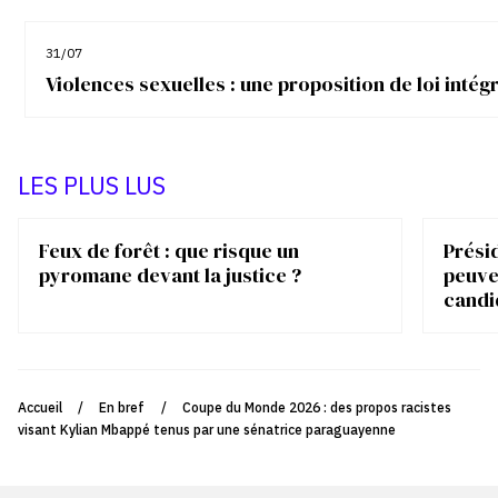
31/07
Violences sexuelles : une proposition de loi inté
LES PLUS LUS
Feux de forêt : que risque un
Présid
pyromane devant la justice ?
peuve
candi
Accueil
/
En bref
/
Coupe du Monde 2026 : des propos racistes
visant Kylian Mbappé tenus par une sénatrice paraguayenne