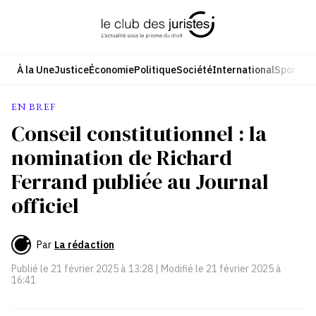
Aller
au
contenu
À la Une
Justice
Économie
Politique
Société
International
Sport
Cul
EN BREF
Conseil constitutionnel : la
nomination de Richard
Ferrand publiée au Journal
officiel
Par
La rédaction
Publié le
21 février 2025 à 13:28
| Modifié le
21 février 2025 à
16:41