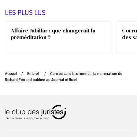
LES PLUS LUS
Affaire Jubillar : que changerait la
Corrup
préméditation ?
des s
Accueil
/
En bref
/
Conseil constitutionnel : la nomination de
Richard Ferrand publiée au Journal officiel