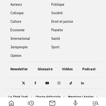
Auteurs
Politique
Colloque
Société
Culture
Droit et justice
Économie
Planète
International
Santé
Jurispeople
Sport
Opinion
Newsletter
Glossaire
Vidéos
Podcast
Le Think Tank
Charte éditoriale
Mentions Légales
Politique de confidentialité
Cookies