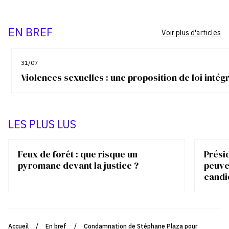
EN BREF
Voir plus d'articles
31/07
Violences sexuelles : une proposition de loi inté
LES PLUS LUS
Feux de forêt : que risque un
Présid
pyromane devant la justice ?
peuve
candi
Accueil
/
En bref
/
Condamnation de Stéphane Plaza pour