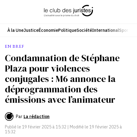
Aller
au
contenu
À la Une
Justice
Économie
Politique
Société
International
Sport
Cul
EN BREF
Condamnation de Stéphane
Plaza pour violences
conjugales : M6 annonce la
déprogrammation des
émissions avec l’animateur
Par
La rédaction
Publié le
19 février 2025 à 15:32
| Modifié le
19 février 2025 à
15:32