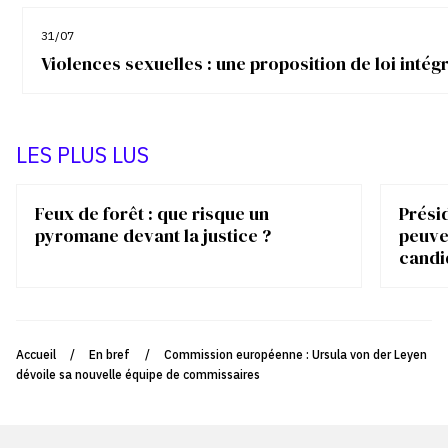
31/07
Violences sexuelles : une proposition de loi inté
LES PLUS LUS
Feux de forêt : que risque un
Présid
pyromane devant la justice ?
peuve
candi
Accueil
/
En bref
/
Commission européenne : Ursula von der Leyen
dévoile sa nouvelle équipe de commissaires