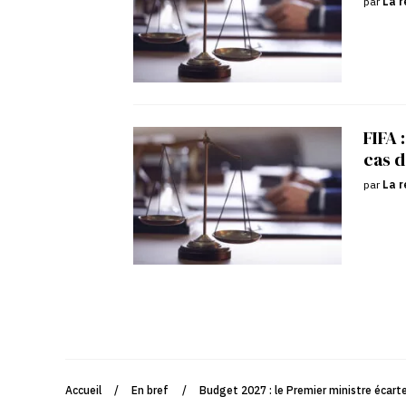
par
La r
FIFA 
cas d
par
La r
Accueil
/
En bref
/
Budget 2027 : le Premier ministre écarte 