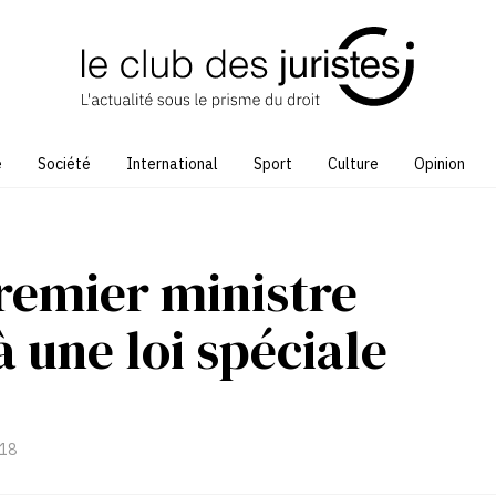
e
Société
International
Sport
Culture
Opinion
Premier ministre
à une loi spéciale
:18