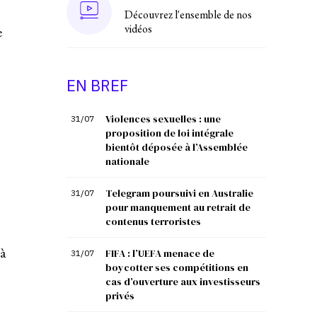
Découvrez l'ensemble de nos
vidéos
e
EN BREF
Violences sexuelles : une
31/07
proposition de loi intégrale
bientôt déposée à l’Assemblée
nationale
Telegram poursuivi en Australie
31/07
pour manquement au retrait de
contenus terroristes
à
FIFA : l’UEFA menace de
31/07
boycotter ses compétitions en
cas d’ouverture aux investisseurs
privés