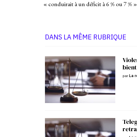
« conduirait à un déficit à 6 % ou 7 % 
DANS LA MÊME RUBRIQUE
Viole
bient
par
La r
Tele
retra