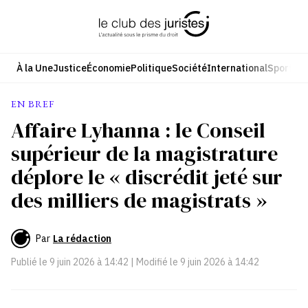
Aller
au
contenu
À la Une
Justice
Économie
Politique
Société
International
Sport
Cul
EN BREF
Affaire Lyhanna : le Conseil
supérieur de la magistrature
déplore le « discrédit jeté sur
des milliers de magistrats »
Par
La rédaction
Publié le
9 juin 2026 à 14:42
| Modifié le
9 juin 2026 à 14:42