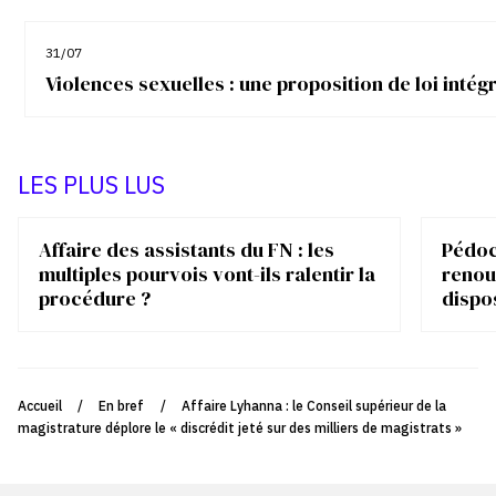
31/07
Violences sexuelles : une proposition de loi inté
LES PLUS LUS
Affaire des assistants du FN : les
Pédocr
multiples pourvois vont-ils ralentir la
renou
procédure ?
dispo
Accueil
/
En bref
/
Affaire Lyhanna : le Conseil supérieur de la
magistrature déplore le « discrédit jeté sur des milliers de magistrats »