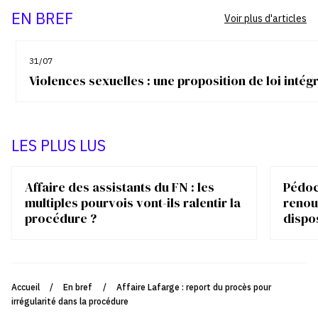
EN BREF
Voir plus d'articles
31/07
Violences sexuelles : une proposition de loi inté
LES PLUS LUS
Affaire des assistants du FN : les
Pédocr
multiples pourvois vont-ils ralentir la
renou
procédure ?
dispo
Accueil
/
En bref
/
Affaire Lafarge : report du procès pour
irrégularité dans la procédure