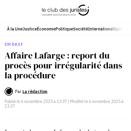
Aller
au
contenu
À la Une
Justice
Économie
Politique
Société
International
Sport
Cul
EN BREF
Affaire Lafarge : report du
procès pour irrégularité dans
la procédure
Par
La rédaction
Publié le
6 novembre 2025 à 13:37
| Modifié le
6 novembre 2025 à
13:37