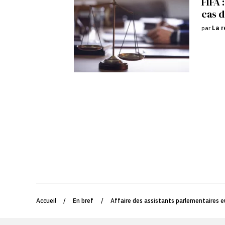
FIFA 
cas d
par
La r
Accueil
/
En bref
/
Affaire des assistants parlementaires 