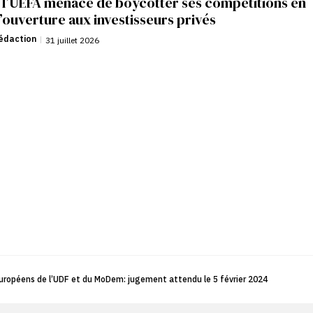
: l’UEFA menace de boycotter ses compétitions en
’ouverture aux investisseurs privés
édaction
|
31 juillet 2026
européens de l’UDF et du MoDem: jugement attendu le 5 février 2024