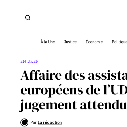
Aller
au
contenu
À la Une
Justice
Économie
Politiqu
EN BREF
Affaire des assis
européens de l’U
jugement attendu 
Par
La rédaction