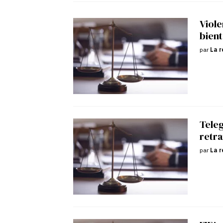
Viole
bient
par
La r
Tele
retra
par
La r