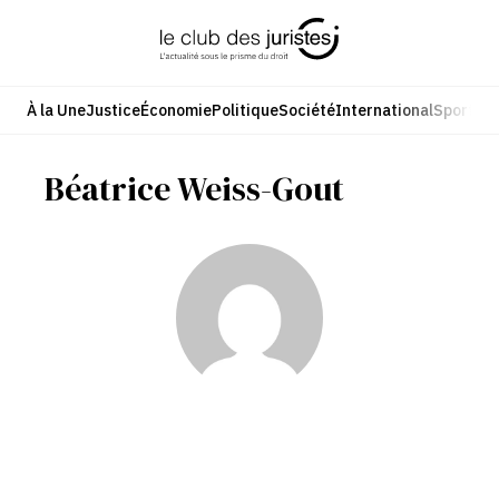
Aller
au
contenu
À la Une
Justice
Économie
Politique
Société
International
Sport
Cul
Béatrice Weiss-Gout