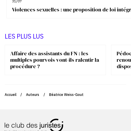
31/07
Violences sexuelles : une proposition de loi inté
LES PLUS LUS
Affaire des assistants du FN : les
Pédocr
multiples pourvois vont-ils ralentir la
renou
procédure ?
dispo
Accueil
/
Auteurs
/
Béatrice Weiss-Gout