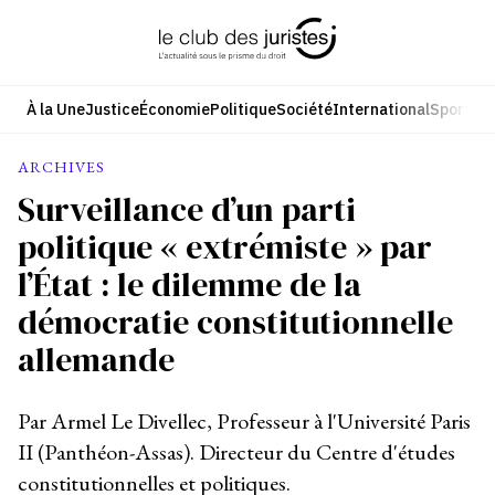
Aller
au
contenu
À la Une
Justice
Économie
Politique
Société
International
Sport
Cul
ARCHIVES
Surveillance d’un parti
politique « extrémiste » par
l’État : le dilemme de la
démocratie constitutionnelle
allemande
Par Armel Le Divellec, Professeur à l'Université Paris
II (Panthéon-Assas). Directeur du Centre d'études
constitutionnelles et politiques.