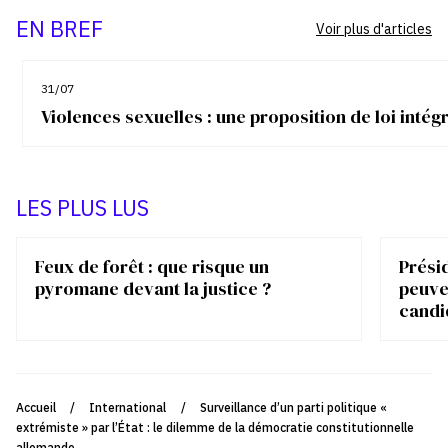
EN BREF
Voir plus d'articles
31/07
Violences sexuelles : une proposition de loi inté
LES PLUS LUS
Feux de forêt : que risque un
Présid
pyromane devant la justice ?
peuve
candi
Accueil
/
International
/
Surveillance d’un parti politique «
extrémiste » par l’État : le dilemme de la démocratie constitutionnelle
allemande