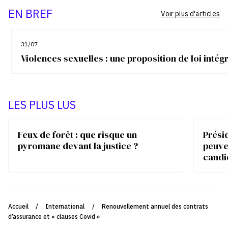
EN BREF
Voir plus d'articles
31/07
Violences sexuelles : une proposition de loi inté
LES PLUS LUS
Feux de forêt : que risque un
Présid
pyromane devant la justice ?
peuve
candi
Accueil
/
International
/
Renouvellement annuel des contrats
d’assurance et « clauses Covid »