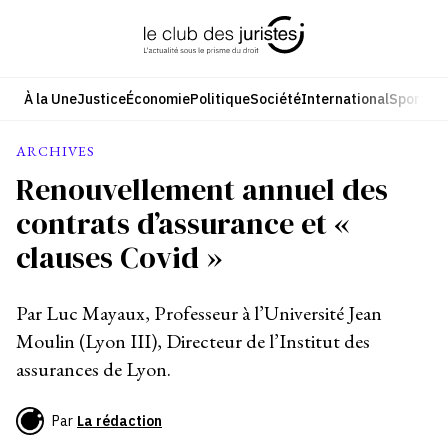
Aller
au
contenu
À la Une
Justice
Économie
Politique
Société
International
Sport
Cul
ARCHIVES
Renouvellement annuel des
contrats d’assurance et «
clauses Covid »
Par Luc Mayaux, Professeur à l’Université Jean
Moulin (Lyon III), Directeur de l’Institut des
assurances de Lyon.
Par
La rédaction