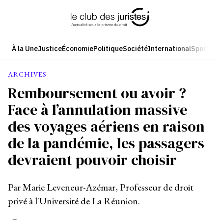
Aller
au
contenu
À la Une
Justice
Économie
Politique
Société
International
Sport
Cul
ARCHIVES
Remboursement ou avoir ?
Face à l’annulation massive
des voyages aériens en raison
de la pandémie, les passagers
devraient pouvoir choisir
Par Marie Leveneur-Azémar, Professeur de droit
privé à l'Université de La Réunion.