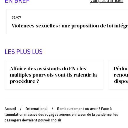
EN BREF
Voir plus d'articles
31/07
Violences sexuelles : une proposition de loi inté
LES PLUS LUS
Affaire des assistants du FN : les
Pédocr
multiples pourvois vont-ils ralentir la
renou
procédure ?
dispo
Accueil
/
International
/
Remboursement ou avoir ? Face à
l’annulation massive des voyages aériens en raison de la pandémie, les
passagers devraient pouvoir choisir