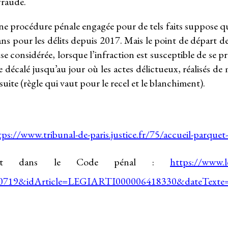
fraude.
une procédure pénale engagée pour de tels faits suppose qu
 ans pour les délits depuis 2017. Mais le point de départ de
euse considérée, lorsque l’infraction est susceptible de se
re décalé jusqu’au jour où les actes délictueux, réalisés de
uite (règle qui vaut pour le recel et le blanchiment).
tps://www.tribunal-de-paris.justice.fr/75/accueil-parquet-
ment dans le Code pénal :
https://www.l
719&idArticle=LEGIARTI000006418330&dateTexte=&