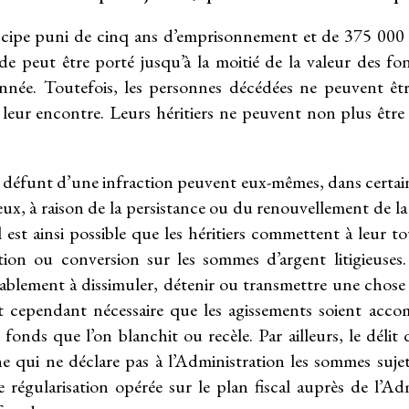
incipe puni de cinq ans d’emprisonnement et de 375 000
de peut être porté jusqu’à la moitié de la valeur des fo
nnée. Toutefois, les personnes décédées ne peuvent êtr
 à leur encontre. Leurs héritiers ne peuvent non plus êtr
ur défunt d’une infraction peuvent eux-mêmes, dans certai
ux, à raison de la persistance ou du renouvellement de la 
il est ainsi possible que les héritiers commettent à leur t
ion ou conversion sur les sommes d’argent litigieuses.
blablement à dissimuler, détenir ou transmettre une chos
st cependant nécessaire que les agissements soient accom
s fonds que l’on blanchit ou recèle. Par ailleurs, le délit 
 qui ne déclare pas à l’Administration les sommes sujett
 régularisation opérée sur le plan fiscal auprès de l’Admi