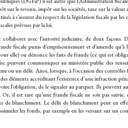
bliques (DGFiP) n’est autre que l’Administration fiscale. 
 sur le revenu, impôt sur les sociétés, taxe sur la valeur a
stinés à s’assurer du respect de la législation fiscale par 
scales prévues par la loi.
llaborer avec l’autorité judiciaire, de deux façons. D
 fraude fiscale punis d’emprisonnement et d’amende qu’à l
pour elle) ou dénonce les faits de fraude (ce qui est obli
 fisc peuvent communiquer au ministère public des rens
rime ou un délit. Ainsi, lorsque, à l’occasion des contrôles 
des éléments accréditant l’existence d’une infraction péna
, voire l’obligation, de le signaler au parquet. Ils peuven
. Or, il est rare qu’une fraude fiscale ne soit pas suiv
cte de blanchiment. Le délit de blanchiment peut en eff
issimuler les fonds, par exemple en les versant sur un co