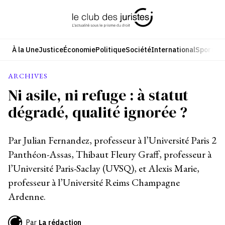
Aller
au
contenu
À la Une
Justice
Économie
Politique
Société
International
Sport
Cul
ARCHIVES
Ni asile, ni refuge : à statut
dégradé, qualité ignorée ?
Par Julian Fernandez, professeur à l’Université Paris 2
Panthéon-Assas, Thibaut Fleury Graff, professeur à
l’Université Paris-Saclay (UVSQ), et Alexis Marie,
professeur à l’Université Reims Champagne
Ardenne.
Par
La rédaction