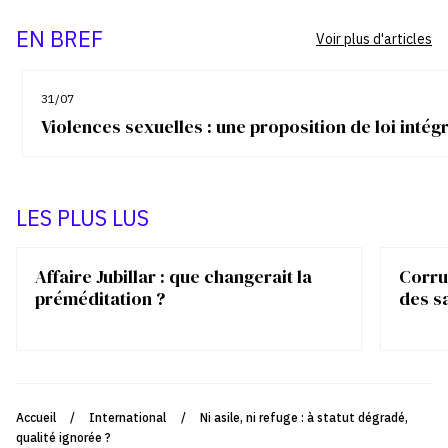
EN BREF
Voir plus d'articles
31/07
Violences sexuelles : une proposition de loi inté
LES PLUS LUS
Affaire Jubillar : que changerait la
Corrup
préméditation ?
des s
Accueil
/
International
/
Ni asile, ni refuge : à statut dégradé,
qualité ignorée ?