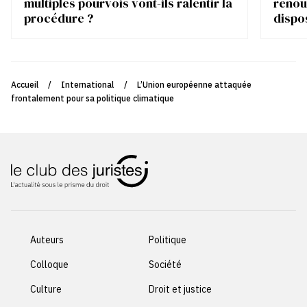
multiples pourvois vont-ils ralentir la
renou
procédure ?
dispo
Accueil
/
International
/
L’Union européenne attaquée
frontalement pour sa politique climatique
Auteurs
Politique
Colloque
Société
Culture
Droit et justice