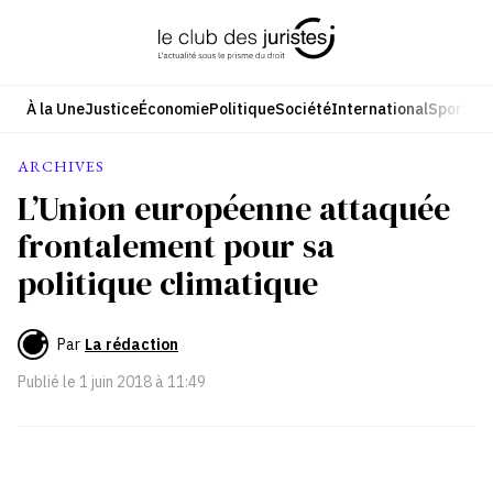
Aller
au
contenu
À la Une
Justice
Économie
Politique
Société
International
Sport
Cul
ARCHIVES
L’Union européenne attaquée
frontalement pour sa
politique climatique
Par
La rédaction
Publié le
1 juin 2018 à 11:49