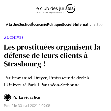
Aller
au
contenu
À la Une
Justice
Économie
Politique
Société
International
Sport
Cul
ARCHIVES
Les prostituées organisent la
défense de leurs clients à
Strasbourg !
Par Emmanuel Dreyer, Professeur de droit à
l’Université Paris I Panthéon-Sorbonne.
Par
La rédaction
Publié le
30 avril 2021 à 09:08