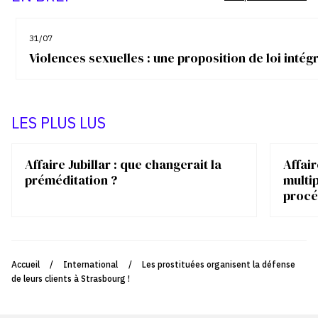
31/07
Violences sexuelles : une proposition de loi inté
LES PLUS LUS
Affaire Jubillar : que changerait la
Affair
préméditation ?
multip
procé
Accueil
/
International
/
Les prostituées organisent la défense
de leurs clients à Strasbourg !