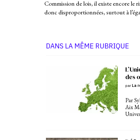
Commission de lois, il existe encore le 
donc disproportionnées, surtout à l’ég
DANS LA MÊME RUBRIQUE
L’Uni
des o
par
La r
Par Sy
Aix M
Univer