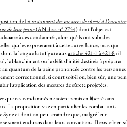
position de loi
instaurant des mesures de sûreté à l’encontre
ssue de leur peine
(AN doc. n° 2754)
dont l’objet est
diciaire à ces condamnés, alors qu’ils ont subi des
les qui les exposeraient à cette surveillance, mais qui
 dont la longue liste figure aux
articles 421-1 à 421-8
: il
ol, le blanchiment ou le délit d’initié destinés à préparer
uant au quantum de la peine prononcée contre les personnes
ement correctionnel, si court soit-il ou, bien sûr, une pein
bir l’application des mesures de sûreté projetées.
viter que ces condamnés ne soient remis en liberté sans
ux. La proposition vise en particulier les combattants
 de Syrie et dont on peut craindre que, malgré leur
 se soient endurcis dans leurs convictions. Il existe bien s