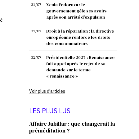
Xenia Fedorova : le
31/07
gouvernement gèle ses avoirs
après son arrêté d’expulsion
é
Droit à la réparation : la directive
31/07
européenne renforce les droits
des consommateurs
s
Présidentielle 2027 : Renaissance
31/07
s
fait appel après le rejet de sa
demande sur le terme
« renaissance »
Voir plus d'articles
LES PLUS LUS
Affaire Jubillar : que changerait la
préméditation ?