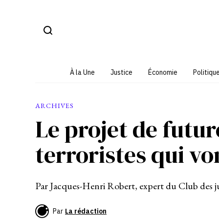
Aller
au
contenu
À la Une
Justice
Économie
Politiqu
ARCHIVES
Le projet de futur
terroristes qui vo
Par Jacques-Henri Robert, expert du Club des ju
Par
La rédaction