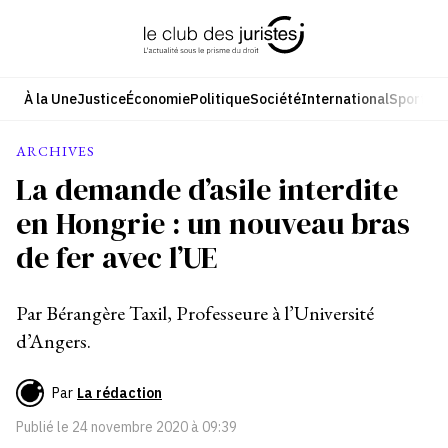
Aller
au
contenu
À la Une
Justice
Économie
Politique
Société
International
Sport
Cul
ARCHIVES
La demande d’asile interdite
en Hongrie : un nouveau bras
de fer avec l’UE
Par Bérangère Taxil, Professeure à l’Université
d’Angers.
Par
La rédaction
Publié le
24 novembre 2020 à 09:39