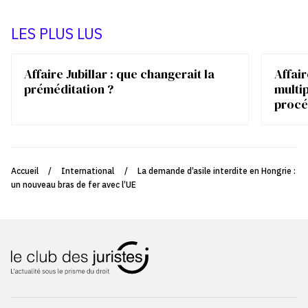
LES PLUS LUS
Affaire Jubillar : que changerait la
Affair
préméditation ?
multip
procé
Accueil
/
International
/
La demande d’asile interdite en Hongrie :
un nouveau bras de fer avec l’UE