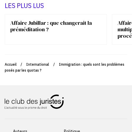
LES PLUS LUS
Affaire Jubillar : que changerait la
Affair
préméditation ?
multip
procé
Accueil
/
International
/
Immigration : quels sont les problèmes
posés par les quotas ?
Auteurs
Politique