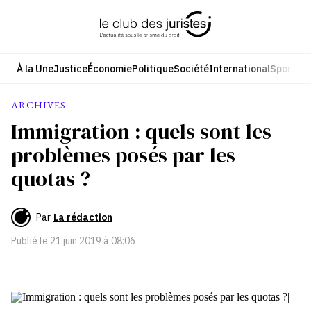
Aller
au
contenu
À la Une
Justice
Économie
Politique
Société
International
Sport
Cul
ARCHIVES
Immigration : quels sont les
problèmes posés par les
quotas ?
Par
La rédaction
Publié le
21 juin 2019 à 08:06