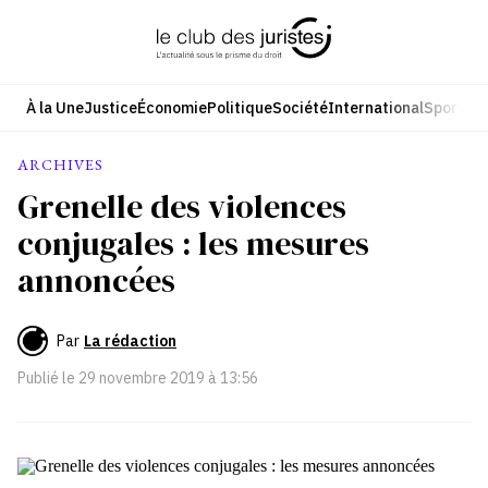
Aller
au
contenu
À la Une
Justice
Économie
Politique
Société
International
Sport
Cul
ARCHIVES
Grenelle des violences
conjugales : les mesures
annoncées
Par
La rédaction
Publié le
29 novembre 2019 à 13:56