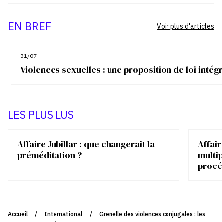
EN BREF
Voir plus d'articles
31/07
Violences sexuelles : une proposition de loi inté
LES PLUS LUS
Affaire Jubillar : que changerait la
Affair
préméditation ?
multip
procé
Accueil
/
International
/
Grenelle des violences conjugales : les