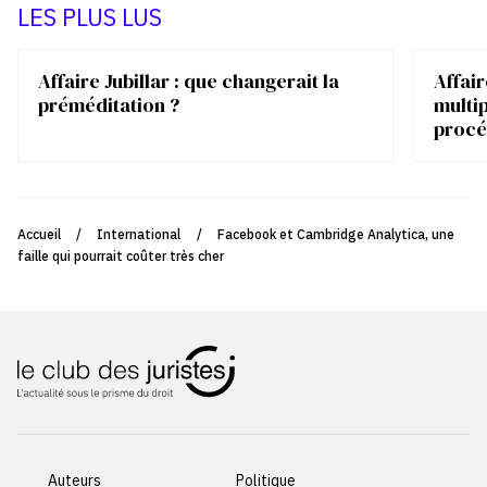
LES PLUS LUS
Affaire Jubillar : que changerait la
Affair
préméditation ?
multip
procé
Accueil
/
International
/
Facebook et Cambridge Analytica, une
faille qui pourrait coûter très cher
Auteurs
Politique