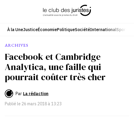
Aller
au
contenu
À la Une
Justice
Économie
Politique
Société
International
Sport
Cul
ARCHIVES
Facebook et Cambridge
Analytica, une faille qui
pourrait coûter très cher
Par
La rédaction
Publié le
26 mars 2018 à 13:23