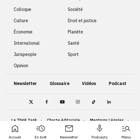
Colloque
Société
Culture
Droit et justice
Économie
Planète
International
Santé
Jurispeople
Sport
Opinion
Newsletter
Glossaire
Vidéos
Podcast
Le Think Tank
Charte éditoriale
Mentions Légales
Politique de confidentialité
Cookies
Accueil
En bref
Newsletter
Podcasts
Menu
Accessibilité : non conforme
Plan du site