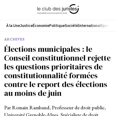
Aller
au
contenu
À la Une
Justice
Économie
Politique
Société
International
Sport
Cul
ARCHIVES
Élections municipales : le
Conseil constitutionnel rejette
les questions prioritaires de
constitutionnalité formées
contre le report des élections
au moins de juin
Par Romain Rambaud, Professeur de droit public,
Université Grenoble-Alpes, Spécialiste de droit