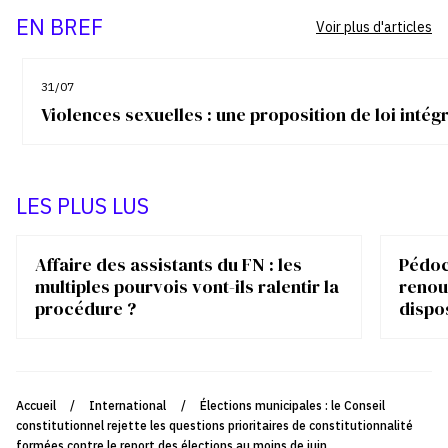
EN BREF
Voir plus d'articles
31/07
Violences sexuelles : une proposition de loi inté
LES PLUS LUS
Affaire des assistants du FN : les
Pédocr
multiples pourvois vont-ils ralentir la
renou
procédure ?
dispo
Accueil
/
International
/
Élections municipales : le Conseil
constitutionnel rejette les questions prioritaires de constitutionnalité
formées contre le report des élections au moins de juin