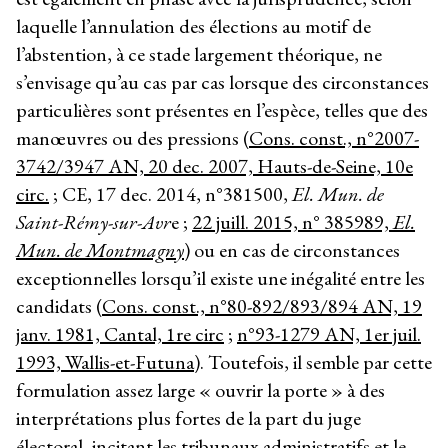
laquelle l’annulation des élections au motif de
l’abstention, à ce stade largement théorique, ne
s’envisage qu’au cas par cas lorsque des circonstances
particulières sont présentes en l’espèce, telles que des
manœuvres ou des pressions (
Cons. const., n°2007-
3742/3947 AN, 20 dec. 2007, Hauts-de-Seine, 10
e
circ.
; CE, 17 dec. 2014, n°381500,
El. Mun. de
Saint-Rémy-sur-Avr
e ;
22 juill. 2015, n° 385989,
El.
Mun. de Montmagny
) ou en cas de circonstances
exceptionnelles lorsqu’il existe une inégalité entre les
candidats (
Cons. const., n°80-892/893/894 AN, 19
janv. 1981, Cantal, 1
re
circ
;
n°93-1279 AN, 1
er
juil.
1993, Wallis-et-Futuna
). Toutefois, il semble par cette
formulation assez large « ouvrir la porte » à des
interprétations plus fortes de la part du juge
électoral, incitant les tribunaux administratifs et le