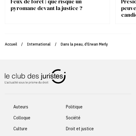
Feux de forêt : que risque un
Présid
pyromane devant la justice ?
peuve
candi
Accueil
/
International
/
Dans la peau, d’Erwan Merly
Auteurs
Politique
Colloque
Société
Culture
Droit et justice