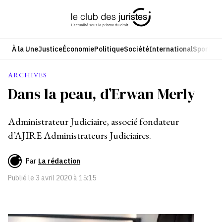
Aller
au
contenu
À la Une
Justice
Économie
Politique
Société
International
Sport
Cul
ARCHIVES
Dans la peau, d’Erwan Merly
Administrateur Judiciaire, associé fondateur
d’AJIRE Administrateurs Judiciaires.
Par
La rédaction
Publié le
3 avril 2020 à 15:15