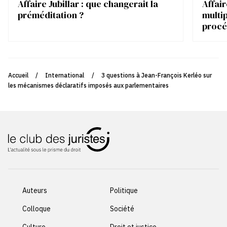
Affaire Jubillar : que changerait la
Affair
préméditation ?
multip
procé
Accueil
/
International
/
3 questions à Jean-François Kerléo sur
les mécanismes déclaratifs imposés aux parlementaires
Auteurs
Politique
Colloque
Société
Culture
Droit et justice