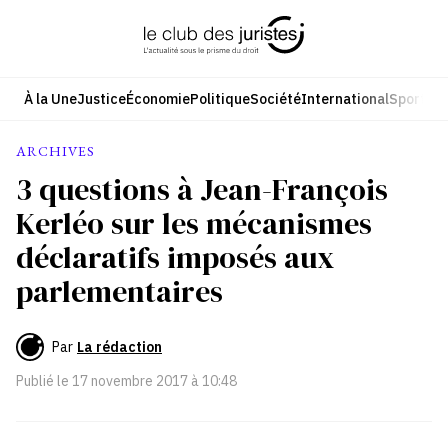
Aller
au
contenu
À la Une
Justice
Économie
Politique
Société
International
Sport
Cul
ARCHIVES
3 questions à Jean-François
Kerléo sur les mécanismes
déclaratifs imposés aux
parlementaires
Par
La rédaction
Publié le
17 novembre 2017 à 10:48