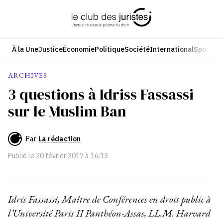
Aller
au
contenu
À la Une
Justice
Économie
Politique
Société
International
Sport
Cul
ARCHIVES
3 questions à Idriss Fassassi
sur le Muslim Ban
Par
La rédaction
Publié le
20 février 2017 à 16:13
Idris Fassassi, Maître de Conférences en droit public à
l’Université Paris II Panthéon-Assas, LL.M. Harvard