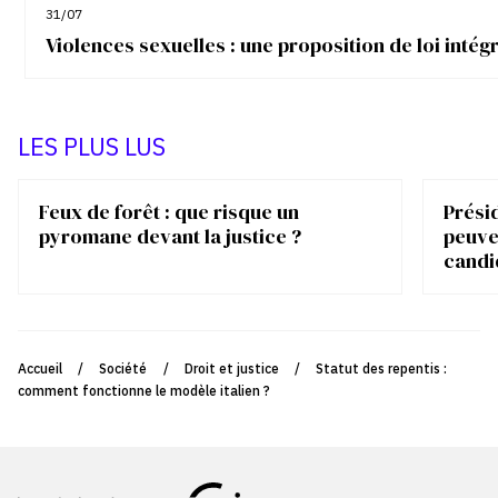
31/07
Violences sexuelles : une proposition de loi inté
LES PLUS LUS
Feux de forêt : que risque un
Présid
pyromane devant la justice ?
peuve
candi
Accueil
/
Société
/
Droit et justice
/
Statut des repentis :
comment fonctionne le modèle italien ?