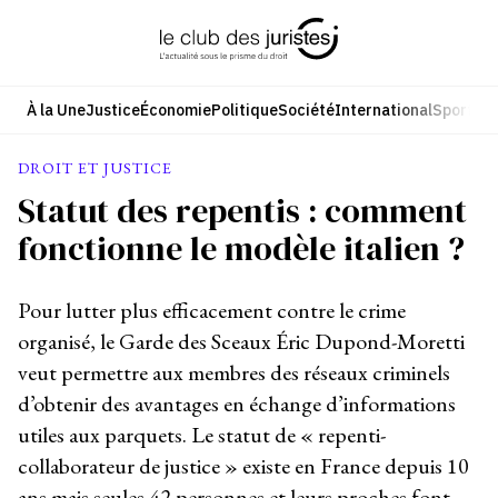
Aller
au
contenu
À la Une
Justice
Économie
Politique
Société
International
Sport
Cul
DROIT ET JUSTICE
Statut des repentis : comment
fonctionne le modèle italien ?
Pour lutter plus efficacement contre le crime
organisé, le Garde des Sceaux Éric Dupond-Moretti
veut permettre aux membres des réseaux criminels
d’obtenir des avantages en échange d’informations
utiles aux parquets. Le statut de « repenti-
collaborateur de justice » existe en France depuis 10
ans mais seules 42 personnes et leurs proches font