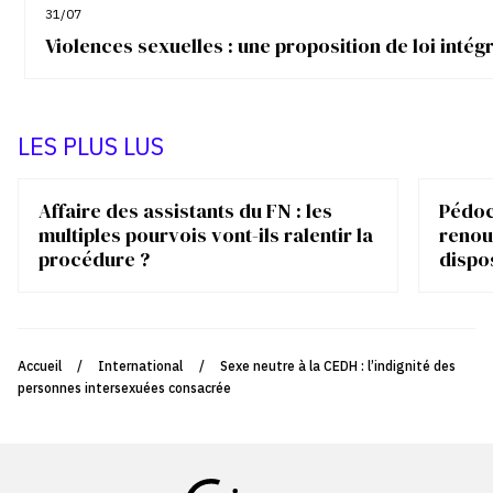
31/07
Violences sexuelles : une proposition de loi inté
LES PLUS LUS
Affaire des assistants du FN : les
Pédocr
multiples pourvois vont-ils ralentir la
renou
procédure ?
dispo
Accueil
/
International
/
Sexe neutre à la CEDH : l’indignité des
personnes intersexuées consacrée