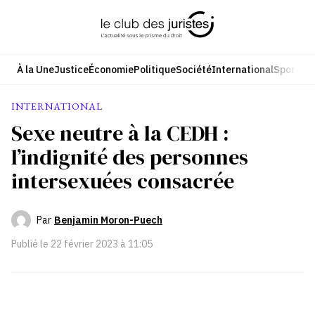
Aller
au
contenu
À la Une
Justice
Économie
Politique
Société
International
Sport
Cul
INTERNATIONAL
Sexe neutre à la CEDH :
l’indignité des personnes
intersexuées consacrée
Par
Benjamin Moron-Puech
Publié le
22 février 2023 à 11:05