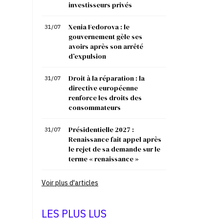
investisseurs privés
Xenia Fedorova : le
31/07
gouvernement gèle ses
avoirs après son arrêté
d’expulsion
Droit à la réparation : la
31/07
directive européenne
renforce les droits des
consommateurs
Présidentielle 2027 :
31/07
Renaissance fait appel après
le rejet de sa demande sur le
terme « renaissance »
Voir plus d'articles
LES PLUS LUS