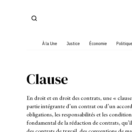
Aller
au
contenu
À la Une
Justice
Économie
Politiqu
Clause
En droit et en droit des contrats, une « clause
partie intégrante d’un contrat ou d’un accord. 
obligations, les responsabilités et les conditi
fondamental de la rédaction de contrats, qu’i
des contrats de travail, des conventions de m