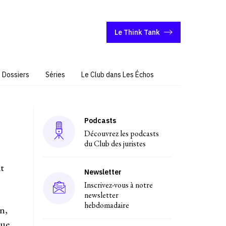
Le Think Tank
Dossiers
Séries
Le Club dans Les Échos
Podcasts
Découvrez les podcasts
du Club des juristes
it
Newsletter
Inscrivez-vous à notre
newsletter
hebdomadaire
n,
çue