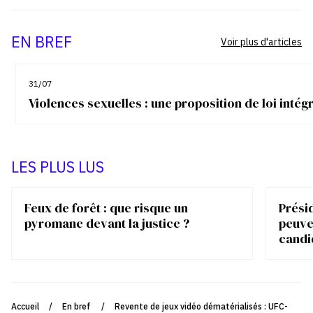
EN BREF
Voir plus d'articles
31/07
Violences sexuelles : une proposition de loi inté
LES PLUS LUS
Feux de forêt : que risque un
Présid
pyromane devant la justice ?
peuve
candi
Accueil
/
En bref
/
Revente de jeux vidéo dématérialisés : UFC-