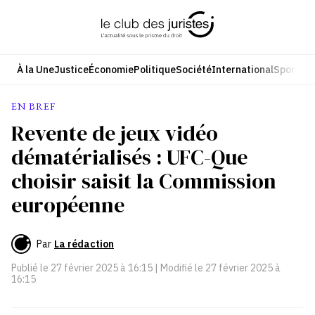
Aller
au
contenu
À la Une
Justice
Économie
Politique
Société
International
Sport
Cul
EN BREF
Revente de jeux vidéo
dématérialisés : UFC-Que
choisir saisit la Commission
européenne
Par
La rédaction
Publié le
27 février 2025 à 16:15
| Modifié le
27 février 2025 à
16:15