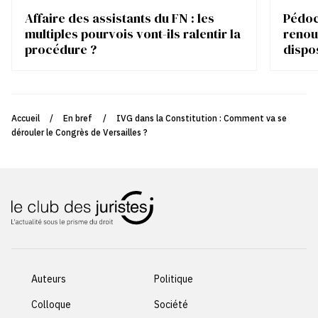
Affaire des assistants du FN : les
Pédocr
multiples pourvois vont-ils ralentir la
renou
procédure ?
dispo
Accueil
/
En bref
/
IVG dans la Constitution : Comment va se
dérouler le Congrès de Versailles ?
Auteurs
Politique
Colloque
Société