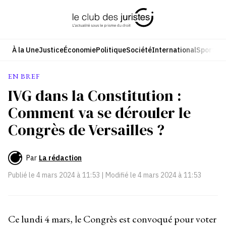
Aller
au
contenu
À la Une
Justice
Économie
Politique
Société
International
Sport
Cul
EN BREF
IVG dans la Constitution :
Comment va se dérouler le
Congrès de Versailles ?
Par
La rédaction
Publié le
4 mars 2024 à 11:53
| Modifié le
4 mars 2024 à 11:53
Ce lundi 4 mars, le Congrès est convoqué pour voter