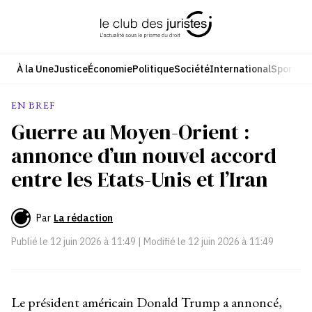
Aller
au
contenu
À la Une
Justice
Économie
Politique
Société
International
Sport
Cul
EN BREF
Guerre au Moyen-Orient :
annonce d’un nouvel accord
entre les Etats-Unis et l’Iran
Par
La rédaction
Publié le
12 juin 2026 à 11:49
| Modifié le
12 juin 2026 à 11:49
Le président américain Donald Trump a annoncé,