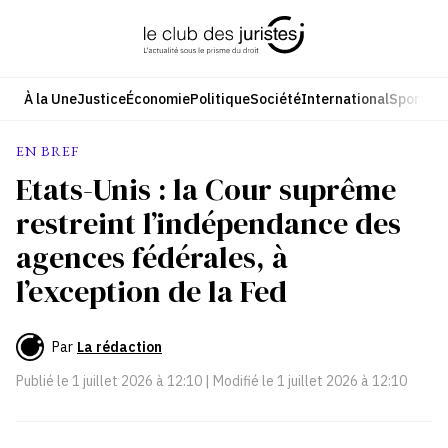
Aller
au
contenu
À la Une
Justice
Économie
Politique
Société
International
Sport
Cul
EN BREF
Etats-Unis : la Cour suprême
restreint l’indépendance des
agences fédérales, à
l’exception de la Fed
Par
La rédaction
Publié le
1 juillet 2026 à 12:10
| Modifié le
1 juillet 2026 à 12:10