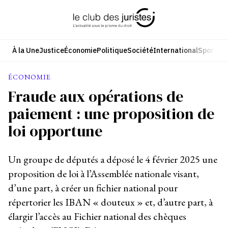
Aller
au
contenu
À la Une
Justice
Économie
Politique
Société
International
Sport
Cul
ÉCONOMIE
Fraude aux opérations de
paiement : une proposition de
loi opportune
Un groupe de députés a déposé le 4 février 2025 une
proposition de loi à l’Assemblée nationale visant,
d’une part, à créer un fichier national pour
répertorier les IBAN « douteux » et, d’autre part, à
élargir l’accès au Fichier national des chèques