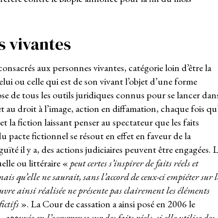
s vivantes
 consacrés aux personnes vivantes, catégorie loin d’être la
elui ou celle qui est de son vivant l’objet d’une forme
se de tous les outils juridiques connus pour se lancer dan
 et au droit à l’image, action en diffamation, chaque fois qu’
et la fiction laissant penser au spectateur que les faits
 pacte fictionnel se résout en effet en faveur de la
uïté il y a, des actions judiciaires peuvent être engagées. 
elle ou littéraire «
peut certes s’inspirer de faits réels et
is qu’elle ne saurait, sans l’accord de ceux-ci empiéter sur l
’œuvre ainsi réalisée ne présente pas clairement les éléments
ictifs
». La Cour de cassation a ainsi posé en 2006 le
appuyée en l’occurrence sur des faits réels, si elle utilise des