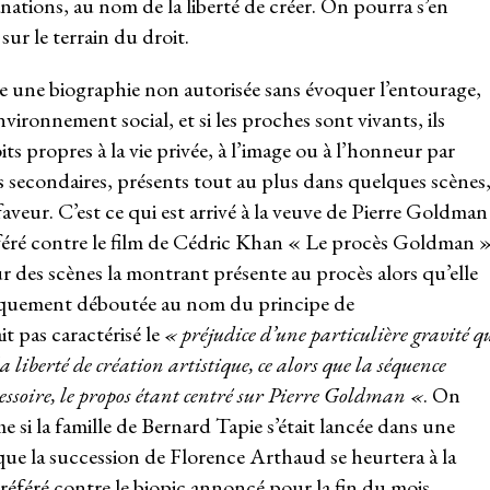
ations, au nom de la liberté de créer. On pourra s’en
sur le terrain du droit.
uire une biographie non autorisée sans évoquer l’entourage,
ironnement social, et si les proches sont vivants, ils
its propres à la vie privée, à l’image ou à l’honneur par
s secondaires, présents tout au plus dans quelques scènes
 faveur. C’est ce qui est arrivé à la veuve de Pierre Goldman
 référé contre le film de Cédric Khan « Le procès Goldman 
ur des scènes la montrant présente au procès alors qu’elle
logiquement déboutée au nom du principe de
t pas caractérisé le
« préjudice d’une particulière gravité q
la liberté de création artistique, ce alors que la séquence
ccessoire, le propos étant centré sur Pierre Goldman «
. On
e si la famille de Bernard Tapie s’était lancée dans une
que la succession de Florence Arthaud se heurtera à la
n référé contre le biopic annoncé pour la fin du mois