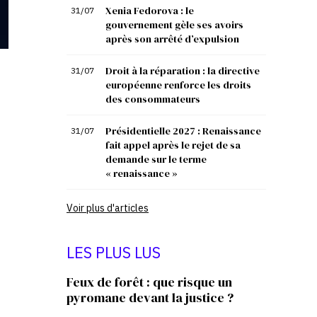
Xenia Fedorova : le
31/07
gouvernement gèle ses avoirs
après son arrêté d’expulsion
Droit à la réparation : la directive
31/07
européenne renforce les droits
des consommateurs
Présidentielle 2027 : Renaissance
31/07
fait appel après le rejet de sa
demande sur le terme
« renaissance »
Voir plus d'articles
LES PLUS LUS
Feux de forêt : que risque un
pyromane devant la justice ?