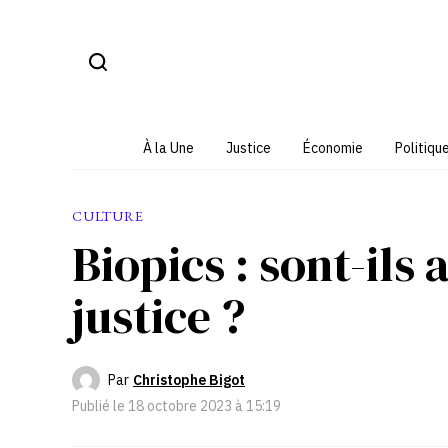
Aller
au
contenu
À la Une
Justice
Économie
Politiqu
CULTURE
Biopics : sont-ils
justice ?
Par
Christophe Bigot
Publié le
18 octobre 2023 à 15:19