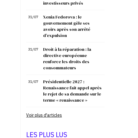
investisseurs privés
Xenia Fedorova : le
31/07
gouvernement gèle ses
avoirs après son arrêté
d’expulsion
Droit à la réparation : la
31/07
directive européenne
renforce les droits des
consommateurs
Présidentielle 2027 :
31/07
Renaissance fait appel après
le rejet de sa demande sur le
terme « renaissance »
Voir plus d'articles
LES PLUS LUS