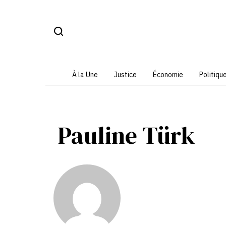
Aller
au
contenu
À la Une
Justice
Économie
Politiqu
Pauline Türk