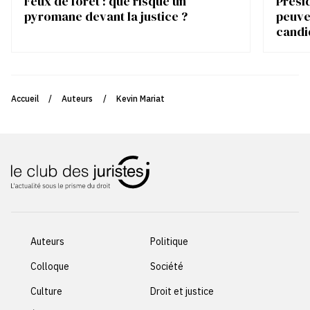
Feux de forêt : que risque un
Présid
pyromane devant la justice ?
peuve
candi
Accueil
/
Auteurs
/
Kevin Mariat
Auteurs
Politique
Colloque
Société
Culture
Droit et justice