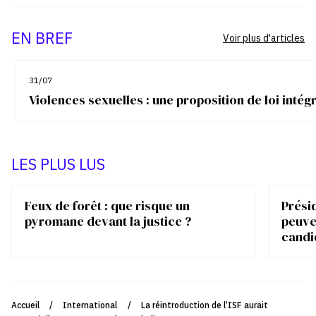
EN BREF
Voir plus d'articles
31/07
Violences sexuelles : une proposition de loi inté
LES PLUS LUS
Feux de forêt : que risque un
Présid
pyromane devant la justice ?
peuve
candi
Accueil
/
International
/
La réintroduction de l’ISF aurait