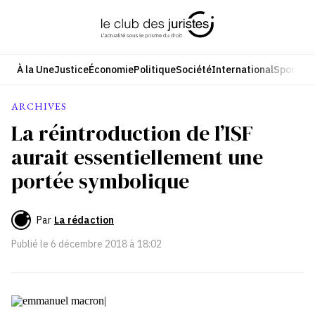
Aller
au
contenu
À la Une
Justice
Économie
Politique
Société
International
Sport
Cul
ARCHIVES
La réintroduction de l’ISF
aurait essentiellement une
portée symbolique
Par
La rédaction
Publié le
6 décembre 2018 à 18:02