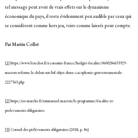
tel message peut avoir de vrais effets sur le dynamisme
économique du pays, il reste évidemment peu audible par ceux qui
se considèrent comme hors jeu, voire comme laissés pour compte.
Par Martin Collet
[1]
https://www.lesechos.fr/economie-france/budget-fiscalite/0600284633929-
macron-referme-le-debat-sur-lisf-objet-dune-cacophonie-gouvernementale-
2227563.php
[2]
https://en-marche.fr/emmanuel-macron/le-programme/fiscalite-et-
prelevements-obligatoires
[3]
Conseil des prélèvements obligatoires (2018, p. 84)