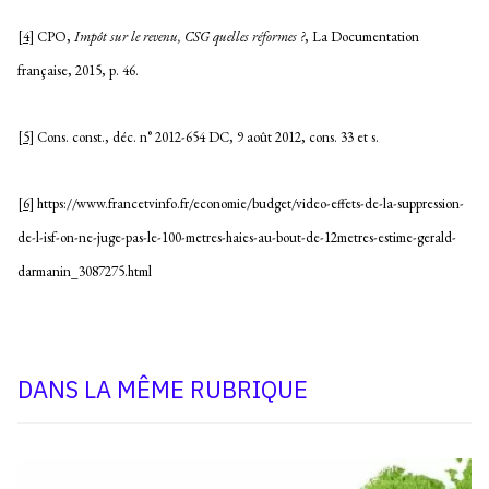
[4]
CPO,
Impôt sur le revenu, CSG quelles réformes ?
, La Documentation
française, 2015, p. 46.
[5]
Cons. const., déc. n° 2012-654 DC, 9 août 2012, cons. 33 et s.
[6]
https://www.francetvinfo.fr/economie/budget/video-effets-de-la-suppression-
de-l-isf-on-ne-juge-pas-le-100-metres-haies-au-bout-de-12metres-estime-gerald-
darmanin_3087275.html
DANS LA MÊME RUBRIQUE