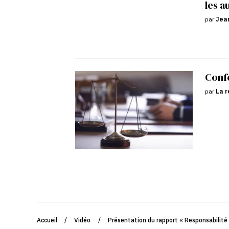
les a
par
Jean
Confé
par
La r
Accueil
/
Vidéo
/
Présentation du rapport « Responsabilité c