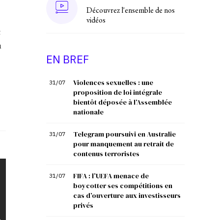
Découvrez l'ensemble de nos
vidéos
t
u
EN BREF
Violences sexuelles : une
31/07
proposition de loi intégrale
bientôt déposée à l’Assemblée
nationale
Telegram poursuivi en Australie
31/07
pour manquement au retrait de
contenus terroristes
FIFA : l’UEFA menace de
31/07
boycotter ses compétitions en
cas d’ouverture aux investisseurs
privés