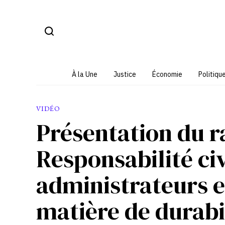
Aller
au
contenu
À la Une
Justice
Économie
Politiqu
VIDÉO
Présentation du r
Responsabilité civ
administrateurs e
matière de durabil