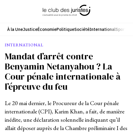
Aller
au
contenu
À la Une
Justice
Économie
Politique
Société
International
Sport
Cul
INTERNATIONAL
Mandat d’arrêt contre
Benyamin Netanyahou ? La
Cour pénale internationale à
l’épreuve du feu
Le 20 mai dernier, le Procureur de la Cour pénale
internationale (CPI), Karim Khan, a fait, de manière
inédite, une déclaration solennelle indiquant qu’il
allait déposer auprès de la Chambre préliminaire I des