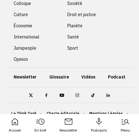
Colloque
Société
Culture
Droit et justice
Économie
Planète
International
Santé
Jurispeople
Sport
Opinion
Newsletter
Glossaire
Vidéos
Podcast
Le Think Tank
Charte éditoriale
Mentions Légales
Politique de confidentialité
Cookies
Accueil
En bref
Newsletter
Podcasts
Menu
Accessibilité : non conforme
Plan du site