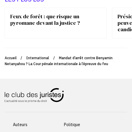
Feux de forêt : que risque un
Présid
pyromane devant la justice ?
peuve
candi
Accueil
/
International
/
Mandat d’arrêt contre Benyamin
Netanyahou ? La Cour pénale internationale à l’épreuve du feu
Auteurs
Politique