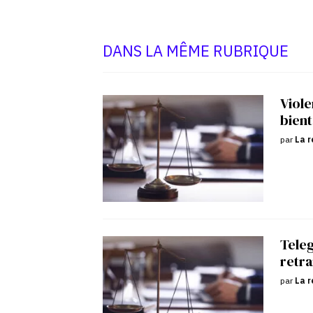
DANS LA MÊME RUBRIQUE
Viole
bient
par
La r
Tele
retra
par
La r