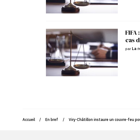
FIFA 
cas d
par
La r
Accueil
/
En bref
/
Viry-Châtillon instaure un couvre-feu po