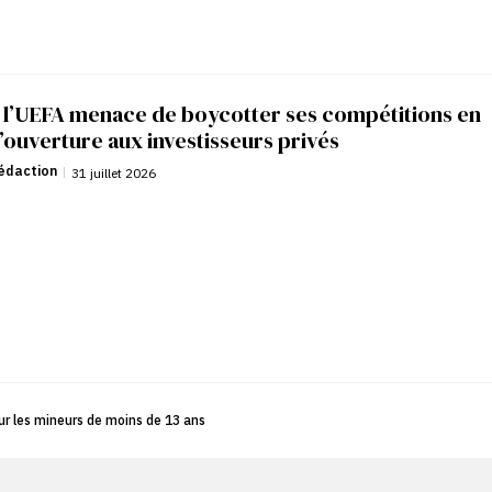
: l’UEFA menace de boycotter ses compétitions en
’ouverture aux investisseurs privés
édaction
|
31 juillet 2026
ur les mineurs de moins de 13 ans