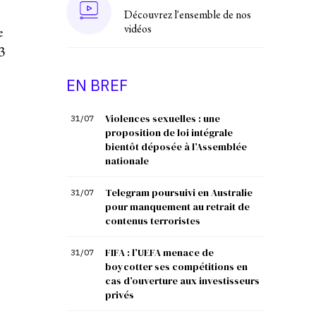
Découvrez l'ensemble de nos
vidéos
e
3
EN BREF
Violences sexuelles : une
31/07
proposition de loi intégrale
bientôt déposée à l’Assemblée
nationale
Telegram poursuivi en Australie
31/07
pour manquement au retrait de
contenus terroristes
FIFA : l’UEFA menace de
31/07
boycotter ses compétitions en
cas d’ouverture aux investisseurs
privés