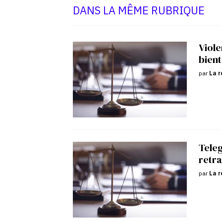
DANS LA MÊME RUBRIQUE
Viole
bient
par
La r
Tele
retra
par
La r