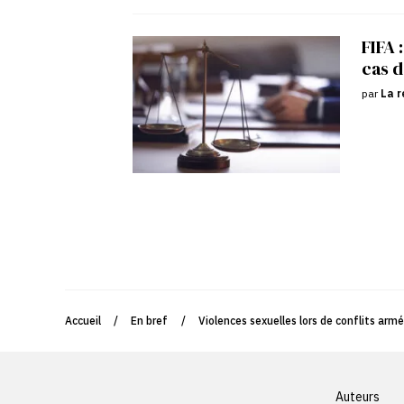
FIFA 
cas d
par
La r
Accueil
/
En bref
/
Violences sexuelles lors de conflits armés
Auteurs