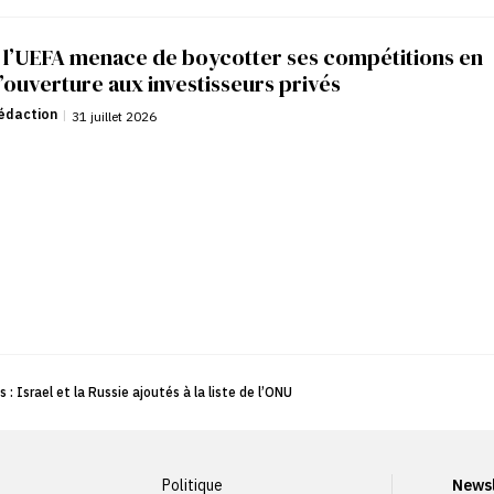
: l’UEFA menace de boycotter ses compétitions en
’ouverture aux investisseurs privés
édaction
|
31 juillet 2026
 : Israel et la Russie ajoutés à la liste de l’ONU
Politique
Newsl