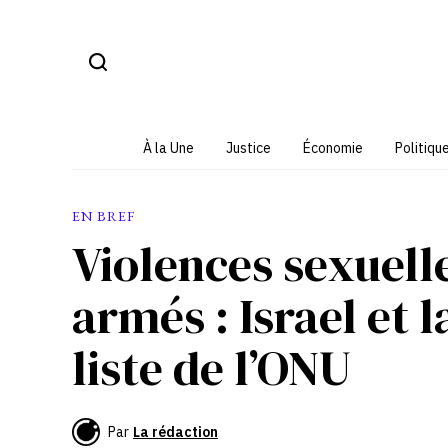
Aller
au
contenu
À la Une
Justice
Économie
Politiqu
EN BREF
Violences sexuelle
armés : Israel et l
liste de l’ONU
Par
La rédaction