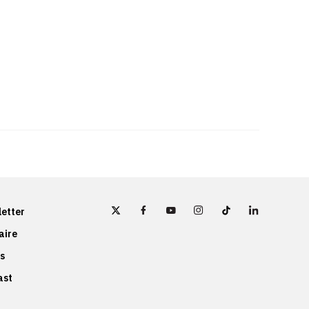
etter
aire
s
ast