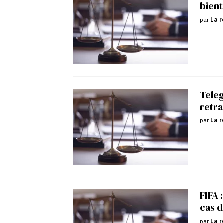
bient
par
La r
Tele
retra
par
La r
FIFA 
cas d
par
La r