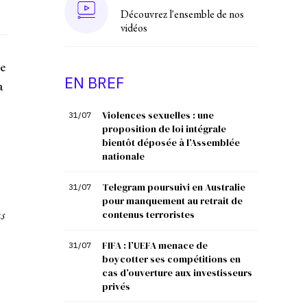
Découvrez l'ensemble de nos
vidéos
e
EN BREF
a
Violences sexuelles : une
31/07
proposition de loi intégrale
bientôt déposée à l’Assemblée
nationale
Telegram poursuivi en Australie
31/07
pour manquement au retrait de
s
contenus terroristes
FIFA : l’UEFA menace de
31/07
boycotter ses compétitions en
cas d’ouverture aux investisseurs
privés