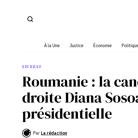
Aller
au
contenu
À la Une
Justice
Économie
Politiqu
EN BREF
Roumanie : la can
droite Diana Soso
présidentielle
Par
La rédaction