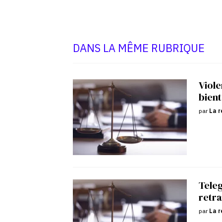
DANS LA MÊME RUBRIQUE
Viole
bient
par
La r
Tele
retra
par
La r