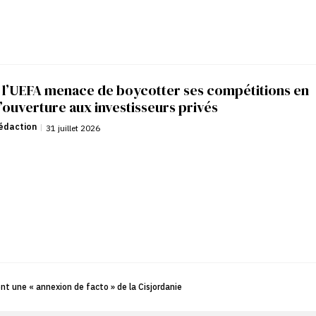
: l’UEFA menace de boycotter ses compétitions en
’ouverture aux investisseurs privés
édaction
|
31 juillet 2026
nt une « annexion de facto » de la Cisjordanie