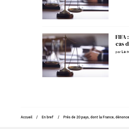
FIFA 
cas d
par
La r
Accueil
/
En bref
/
Près de 20 pays, dont la France, dénonce