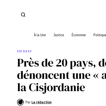
Aller
au
contenu
À la Une
Justice
Économie
Politiqu
EN BREF
Près de 20 pays, d
dénoncent une « a
la Cisjordanie
Par
La rédaction