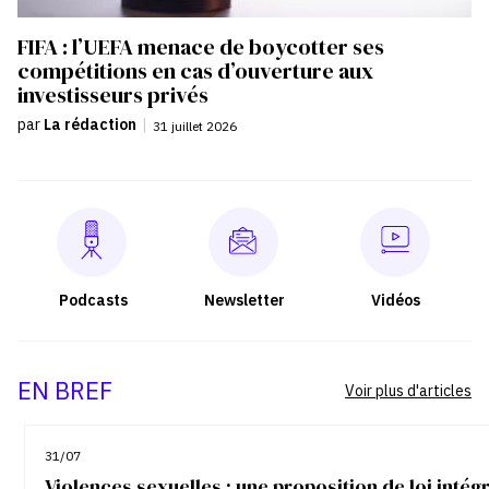
FIFA : l’UEFA menace de boycotter ses
compétitions en cas d’ouverture aux
investisseurs privés
par
La rédaction
|
31 juillet 2026
Podcasts
Newsletter
Vidéos
EN BREF
Voir plus d'articles
31/07
Violences sexuelles : une proposition de loi inté