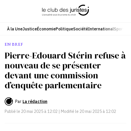
Aller
au
contenu
À la Une
Justice
Économie
Politique
Société
International
Sport
Cul
EN BREF
Pierre-Edouard Stérin refuse à
nouveau de se présenter
devant une commission
d’enquête parlementaire
Par
La rédaction
Publié le
20 mai 2025 à 12:02
| Modifié le
20 mai 2025 à 12:02